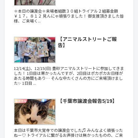
✽本日の譲渡会✽来場者組数３０組トライアル２組募金額
￥１７，８１２ 見んにゃ頑張りました！ 御支援頂きました皆
様、ご来場く...
【アニマルストリートご報
最新情報
告】
12/14(土)、12/15(日) 豊砂アニマルストリートに参加してきま
した！ 1日目は寒かったんですが、2日目はポカポカお日様が
あたる時間もあり… そんな中たくさんの方にご来場頂けまし
た✨ 1日目 ...
【千葉市譲渡会報告5/19】
最新情報
本日は千葉市大覚寺での譲渡会でした♫ みんなよく頑張った
ねー♡ トライアルに繋がるお声掛けは無かったものの、ご来