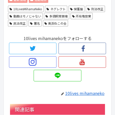
10LivesMihamaNeko
ネグレクト
保護猫
刑法改正
動画はモノじゃない
多頭飼育崩壊
所有権放棄
民法改正
署名
美浜ねこの会
10lives mihamanekoをフォローする
10lives mihamaneko
関連記事