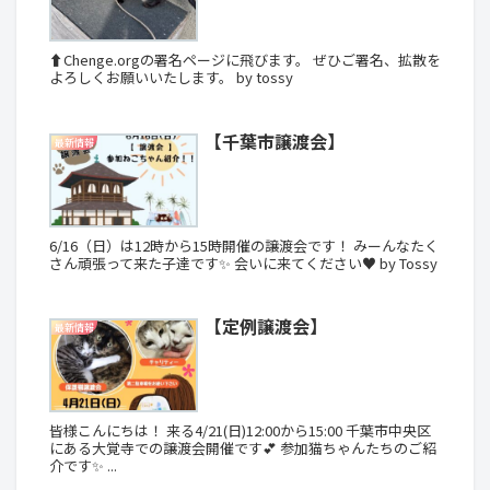
⬆️Chenge.orgの署名ページに飛びます。 ぜひご署名、拡散を
よろしくお願いいたします。 by tossy
【千葉市譲渡会】
最新情報
6/16（日）は12時から15時開催の譲渡会です！ みーんなたく
さん頑張って来た子達です✨ 会いに来てください♥️ by Tossy
【定例譲渡会】
最新情報
皆様こんにちは！ 来る4/21(日)12:00から15:00 千葉市中央区
にある大覚寺での譲渡会開催です💕 参加猫ちゃんたちのご紹
介です✨ ...