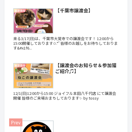
【千葉市譲渡会】
最新情報
来る3/17(日)は、千葉市大覚寺での譲渡会です！ 12:00から
15:00開催しております✩.*˚ 皆様のお越しをお待ちしておりま
す&#x1f6...
【譲渡会のお知らせ＆参加猫
最新情報
ご紹介♫】
12/1(日)12:00から15:00 ジョイフル本田八千代店 にて譲渡会
開催 皆様のご来場おまちしております✨ by tossy