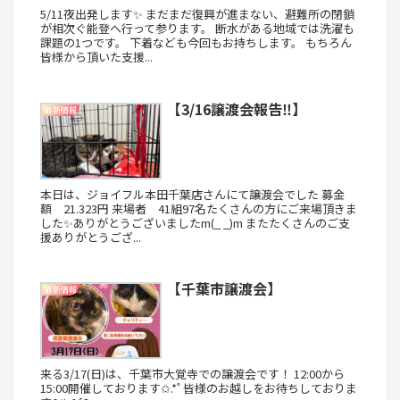
5/11夜出発します✨ まだまだ復興が進まない、避難所の閉鎖
が相次ぐ能登へ行って参ります。 断水がある地域では洗濯も
課題の1つです。 下着なども今回もお持ちします。 もちろん
皆様から頂いた支援...
【3/16譲渡会報告‼️】
最新情報
本日は、ジョイフル本田千葉店さんにて譲渡会でした 募金
額 21.323円 来場者 41組97名たくさんの方にご来場頂きま
した✨ありがとうございましたm(_ _)m またたくさんのご支
援ありがとうござ...
【千葉市譲渡会】
最新情報
来る3/17(日)は、千葉市大覚寺での譲渡会です！ 12:00から
15:00開催しております✩.*˚ 皆様のお越しをお待ちしておりま