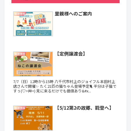
里親様へのご案内
最新情報
【定例譲渡会】
最新情報
7/7（日）12時から15時 八千代市村上のジョイフル本田村上
店さんで開催✨ たく21匹の猫ちゃん登場予定🐈 半分は子猫で
すぅ(♡>艸<) 見に来るだけでも価値あり&#x...
【5/12第2の故郷、能登へ】
最新情報