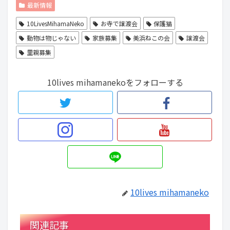
最新情報
10LivesMihamaNeko
お寺で譲渡会
保護猫
動物は物じゃない
家族募集
美浜ねこの会
譲渡会
里親募集
10lives mihamanekoをフォローする
10lives mihamaneko
関連記事