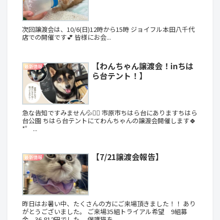
次回譲渡会は、10/6(日)12時から15時 ジョイフル本田八千代
店での開催です︎💕︎ 皆様にお会...
【わんちゃん譲渡会！inちは
最新情報
ら台テント！】
急な告知ですみません💦🙇‍♀️ 市原市ちはら台にありますちはら
台公園 ちはら台テントにてわんちゃんの譲渡会開催します🍀
*゜ ...
【7/21譲渡会報告】
最新情報
昨日はお暑い中、たくさんの方にご来場頂きました！！ あり
がとうございました。 ご来場35組トライアル希望 9組募
金 36,812円でした。 保護猫を...