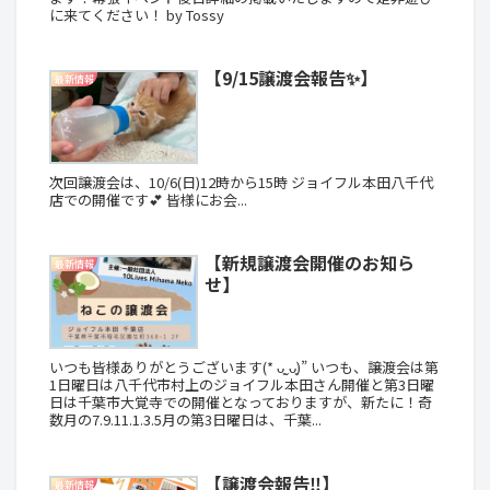
に来てください！ by Tossy
【9/15譲渡会報告✨】
最新情報
次回譲渡会は、10/6(日)12時から15時 ジョイフル本田八千代
店での開催です︎💕︎ 皆様にお会...
【新規譲渡会開催のお知ら
最新情報
せ】
いつも皆様ありがとうございます(* ᴗ͈ˬᴗ͈)” いつも、譲渡会は第
1日曜日は八千代市村上のジョイフル本田さん開催と第3日曜
日は千葉市大覚寺での開催となっておりますが、新たに！奇
数月の7.9.11.1.3.5月の第3日曜日は、千葉...
【譲渡会報告‼️】
最新情報