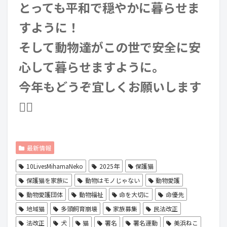
とっても平和で穏やかに暮らせま
すように！
そして動物達がこの世で安全に安
心して暮らせますように。
今年もどうぞ宜しくお願いします
🙇‍♀️
最新情報
10LivesMihamaNeko
2025年
保護猫
保護猫を家族に
動物はモノじゃない
動物愛護
動物愛護団体
動物福祉
命を大切に
命優先
地域猫
多頭飼育崩壊
家族募集
民法改正
法改正
犬
猫
署名
署名運動
美浜ねこ