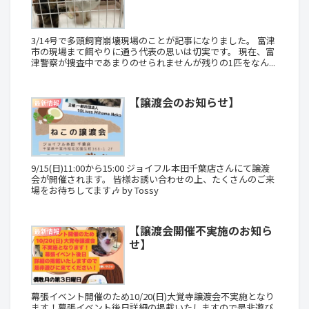
3/14号で多頭飼育崩壊現場のことが記事になりました。 富津
市の現場まて餌やりに通う代表の思いは切実です。 現在、富
津警察が捜査中であまりのせられませんが残りの1匹をなん...
【譲渡会のお知らせ】
最新情報
9/15(日)11:00から15:00 ジョイフル本田千葉店さんにて譲渡
会が開催されます。 皆様お誘い合わせの上、たくさんのご来
場をお待ちしてます🎶 by Tossy
【譲渡会開催不実施のお知ら
最新情報
せ】
幕張イベント開催のため10/20(日)大覚寺譲渡会不実施となり
ます！幕張イベント後日詳細の掲載いたしますので是非遊び