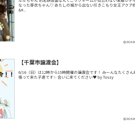
ルルちゃん 別名鉄仮面なんてニックネームが似合わない素敵レデ
なった芽衣ちゃん♡ あたしの城から出ない引きこもり女王アクア
&#...
2024.0
【千葉市譲渡会】
6/16（日）は12時から15時開催の譲渡会です！ みーんなたくさん
張って来た子達です✨ 会いに来てください♥️ by Tossy
2024.0