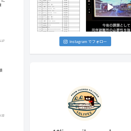
ィに
様
Instagram でフォロー
6.17
頑
6.12