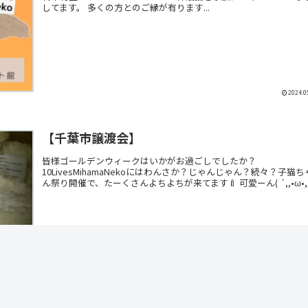
してます。 多くの方とのご縁が有ります...
2024.0
【千葉市譲渡会】
皆様ゴールデンウィークはいかがお過ごしでしたか？
10LivesMihamaNekoにはわんさか？じゃんじゃん？続々？子猫ち
ん祭り開催で、たーくさんよちよちが来てます🍼 可愛ーん( ´,,•ω•,,`
2024.0