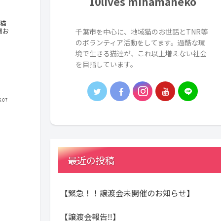
10lives mihamaneko
子猫
場お
千葉市を中心に、地域猫のお世話とTNR等
のボランティア活動をしてます。過酷な環
境で生きる猫達が、これ以上増えない社会
を目指しています。
6.07
金
最近の投稿
【緊急！！譲渡会未開催のお知らせ】
【譲渡会報告‼️】