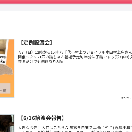
【定例譲渡会】
7/7（日）12時から15時 八千代市村上のジョイフル本田村上店さ
開催✨ たく21匹の猫ちゃん登場予定🐈 半分は子猫ですぅ(♡>艸<) 
来るだけでも価値あり&#x...
2024.0
【6/16譲渡会報告】
大きなお寺！ 入口はこちら♫ 気高き白猫ラニ様( ´‎ࠔ`* ) 温厚平和主義