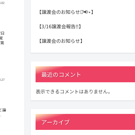
6.02
【譲渡会のお知らせ⋆͛📢⋆】
【3/16譲渡会報告‼️】
曜日
覚
【譲渡会のお知らせ】
の第
最近のコメント
5.27
表示できるコメントはありません。
て譲
.
アーカイブ