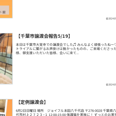
2024.0
【千葉市譲渡会報告5/19】
本日は千葉市大覚寺での譲渡会でした♫ みんなよく頑張ったねー
トライアルに繋がるお声掛けは無かったものの、ご来場くださっ
様、御支援いただいた皆様、会いに来て...
2024.0
【定例譲渡会】
6月2日日曜日 場所 ジョイフル本田八千代店 〒276-0028 千葉県
代市村上２７２３−１ 12:00-15:00 保護猫を家族に！ ずっとのお家